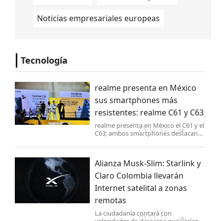
Noticias empresariales europeas
Tecnología
realme presenta en México
sus smartphones más
resistentes: realme C61 y C63
realme presenta en México el C61 y el
11-18
C63; ambos smartphones destacan
por su durabilidad y diseño premium
capaces de soportar ser sumergidos
en agua, caídas y hasta golpes de un
Alianza Musk-Slim: Starlink y
boxeador profesional.
Claro Colombia llevarán
Internet satelital a zonas
remotas
La ciudadanía contará con
11-15