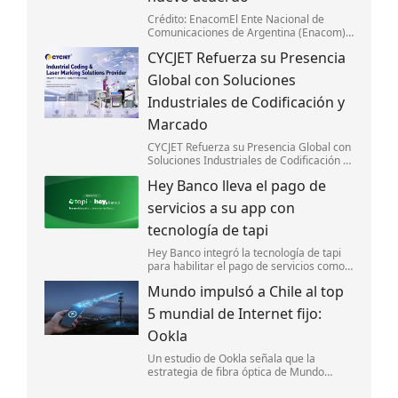
Crédito: EnacomEl Ente Nacional de
Comunicaciones de Argentina (Enacom)
firmó un acuerdo con la Subsecretaría de
CYCJET Refuerza su Presencia
Defensa del Consumidor y Lealtad
Comercial para optimizar la gestión de
Global con Soluciones
reclamos d
Industriales de Codificación y
Marcado
CYCJET Refuerza su Presencia Global con
Soluciones Industriales de Codificación y
Marcado
Hey Banco lleva el pago de
servicios a su app con
tecnología de tapi
Hey Banco integró la tecnología de tapi
para habilitar el pago de servicios como
luz y agua desde su aplicación móvil en
Mundo impulsó a Chile al top
México.
5 mundial de Internet fijo:
Ookla
Un estudio de Ookla señala que la
estrategia de fibra óptica de Mundo
impulsó la competencia y ayudó a