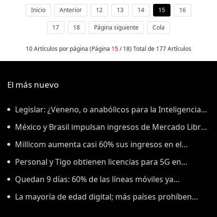
de alta definición las superficies de
varios objetos.
Inicio
Anterior
12
13
14
15
16
17
18
Página siguiente
Cola
10 Artículos por página (Página
15
/ 18) Total de 177 Artículos
El más nuevo
Legislar: ¿Veneno, o anabólicos para la Inteligencia
Artificial?
México y Brasil impulsan ingresos de Mercado Libre
en segundo trimestre
Millicom aumenta casi 60% sus ingresos en el
segundo trimestre de 2026
Personal y Tigo obtienen licencias para 5G en
Paraguay
Quedan 9 días: 60% de las líneas móviles ya
cumplieron con el registro en México
La mayoría de edad digital; más países prohíben
acceso de menores a redes