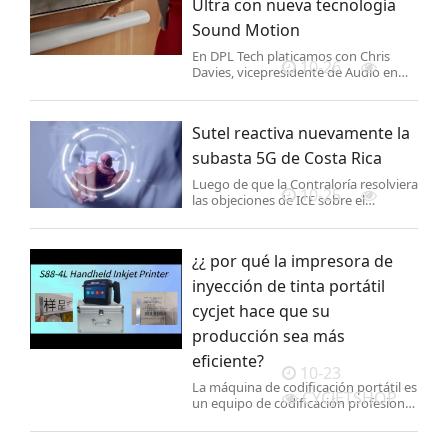
Ultra con nueva tecnología
Sound Motion
En DPL Tech platicamos con Chris
10-26
Davies, vicepresidente de Audio en
Sonos, quien explica a detalle cómo la
nueva tecnología permite un mejor
sonido a su nueva barra.
Sutel reactiva nuevamente la
subasta 5G de Costa Rica
Luego de que la Contraloría resolviera
10-25
las objeciones de ICE sobre el
proceso, la Sutel reanudó la subasta
5G con un ajuste, pero manteniendo
la esencia original del pliego de
¿¿ por qué la impresora de
condiciones.
inyección de tinta portátil
cycjet hace que su
producción sea más
eficiente?
10-23
La máquina de codificación portátil es
CYCJETSHOP
un equipo de codificación profesional
que utiliza tecnología de inyección de
tinta de alta tecnología para codificar