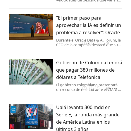
velocidades de descarga que varían
entre 40 y 220 Mbps y una latencia de
entre 20 y 60 ms en la porción
satelital.
“El primer paso para
aprovechar la IA es definir un
problema a resolver”: Oracle
Durante el Oracle Data & AI Forum, la
11-15
CEO de la compañía destacó que sus
servicios de Nube ya están
preparados para respaldar las
soluciones de IA de sus clientes.
Gobierno de Colombia tendrá
que pagar 380 millones de
dólares a Telefónica
El gobierno colombiano presentará
11-15
un recurso de nulidad ante el CIADI y
la Cámara de Comercio Internacional
Ualá levanta 300 mdd en
Serie E, la ronda más grande
de América Latina en los
últimos 3 años