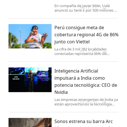
En compañía de Javier Milei, Ualá
11-12
anunció su Serie E por 300 millones de
dólares, la ronda de capital privado
más grande de los últimos 3 años en
América Latina.
Perú consigue meta de
cobertura regional 4G de 86%
junto con Viettel
La cifra de 3 mil 282 localidades
11-12
conectadas representa 86% del
compromiso asumido por el Estado y
el sector privado tras la adjudicación
de las bandas AWS-3 y 2.3 GHz para
Inteligencia Artificial
4G.
impulsará a India como
potencia tecnológica: CEO de
Nvidia
Las empresas emergentes de India ya
10-29
están aprovechando la tecnología
Nvidia para impulsar la innovación en
todas las industrias.
Sonos estrena su barra Arc