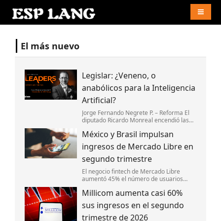
Naviga
El más nuevo
Legislar: ¿Veneno, o
anabólicos para la Inteligencia
Artificial?
Jorge Fernando Negrete P. – Reforma El
diputado Ricardo Monreal encendió las
alarmas en el Congreso y en la industria
México y Brasil impulsan
digital con el anuncio de su cruzada para
legislar la Inteligencia Artific
ingresos de Mercado Libre en
segundo trimestre
El negocio fintech de Mercado Libre
aumentó 45% el número de usuarios
activos mensuales en México y 38% en
Millicom aumenta casi 60%
Brasil.
sus ingresos en el segundo
trimestre de 2026