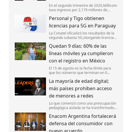
En el segundo trimestre de 2026,Millicom
tuvo ingresos por 2,179 millones de
dólares,impulsado por las adquisiciones
Personal y Tigo obtienen
de activos de Telefónica,el aumento de
clientes móviles y el sólido desempeño
licencias para 5G en Paraguay
La Conatel oficializó los resultados de la
segunda subasta 5G,otorgando licencias
de espectro a Personal y Tigo.
Quedan 9 días: 60% de las
líneas móviles ya cumplieron
con el registro en México
El 15 de agosto es la fecha límite para
que los números que terminan en 0
realicen su registro o sus líneas serán
La mayoría de edad digital;
suspendidas.
más países prohíben acceso
de menores a redes
Lo que comenzó como una preocupación
pedagógica aislada se ha transformado
en una tendencia regulatoria global. En la
Enacom Argentina fortalecerá
actualidad,gobiernos de diversas
regiones están regulando “la mayoría de
defensa del consumidor con
e
nuevo acuerdo