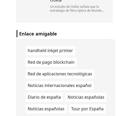
Ookla
Un estudio de Ookla señala que la
estrategia de fibra óptica de Mundo
impulsó la competencia y ayudó a
posicionar a Chile entre los cinco países
con el Internet fijo más rápido del
mundo.
Enlace amigable
handheld inkjet printer
Red de pago blockchain
Red de aplicaciones tecnológicas
Noticias internacionales español
Diario de españa
Noticias españolas
Noticias españolas
Tour por España