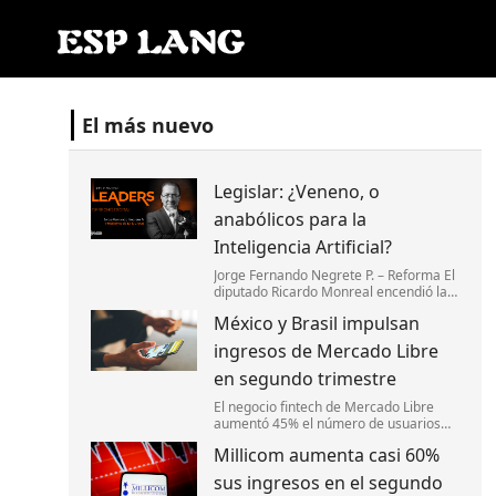
El más nuevo
Legislar: ¿Veneno, o
anabólicos para la
Inteligencia Artificial?
Jorge Fernando Negrete P. – Reforma El
diputado Ricardo Monreal encendió las
alarmas en el Congreso y en la
México y Brasil impulsan
industria digital con el anuncio de su
cruzada para legislar la Inteligencia
ingresos de Mercado Libre
Artific
en segundo trimestre
El negocio fintech de Mercado Libre
aumentó 45% el número de usuarios
activos mensuales en México y 38% en
Millicom aumenta casi 60%
Brasil.
sus ingresos en el segundo