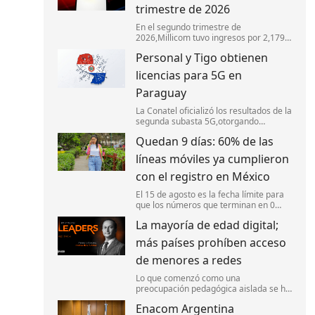
trimestre de 2026
En el segundo trimestre de
2026,Millicom tuvo ingresos por 2,179
millones de dólares,impulsado por las
Personal y Tigo obtienen
adquisiciones de activos de
Telefónica,el aumento de clientes
licencias para 5G en
móviles y el sólido desempeño
Paraguay
La Conatel oficializó los resultados de la
segunda subasta 5G,otorgando
licencias de espectro a Personal y Tigo.
Quedan 9 días: 60% de las
líneas móviles ya cumplieron
con el registro en México
El 15 de agosto es la fecha límite para
que los números que terminan en 0
realicen su registro o sus líneas serán
La mayoría de edad digital;
suspendidas.
más países prohíben acceso
de menores a redes
Lo que comenzó como una
preocupación pedagógica aislada se ha
transformado en una tendencia
Enacom Argentina
regulatoria global. En la