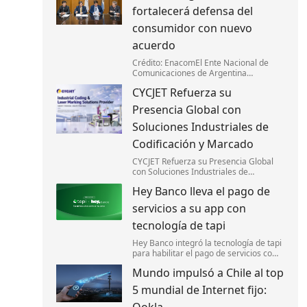
actualidad,gobiernos de diversas
fortalecerá defensa del
regiones están regulando “la mayoría
de e
consumidor con nuevo
acuerdo
Crédito: EnacomEl Ente Nacional de
Comunicaciones de Argentina
(Enacom) firmó un acuerdo con la
CYCJET Refuerza su
Subsecretaría de Defensa del
Consumidor y Lealtad Comercial para
Presencia Global con
optimizar la gestión de reclamos d
Soluciones Industriales de
Codificación y Marcado
CYCJET Refuerza su Presencia Global
con Soluciones Industriales de
Codificación y Marcado
Hey Banco lleva el pago de
servicios a su app con
tecnología de tapi
Hey Banco integró la tecnología de tapi
para habilitar el pago de servicios como
luz y agua desde su aplicación móvil en
Mundo impulsó a Chile al top
México.
5 mundial de Internet fijo: