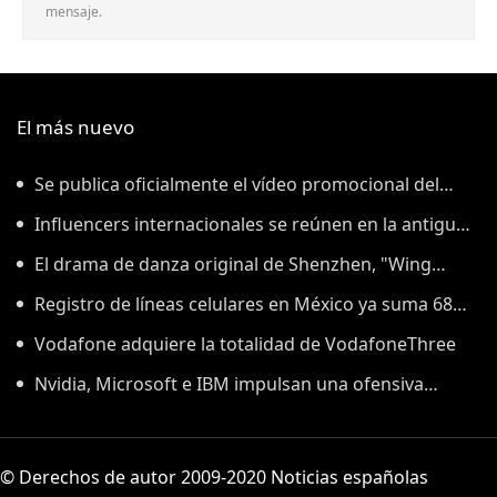
mensaje.
El más nuevo
Se publica oficialmente el vídeo promocional del
Salón Mundial de la Manufactura 2026: Anhui lanza al
Influencers internacionales se reúnen en la antigua
mundo una “invitación a la fabricación inteligente”
ciudad de Kuqa, en la Ruta de la Seda
El drama de danza original de Shenzhen, "Wing
Chun", se estrenó en Corea del Sur con una ovación de
Registro de líneas celulares en México ya suma 68
pie, utilizando la danza como puente para inaugurar
millones
Vodafone adquiere la totalidad de VodafoneThree
un nuevo capítulo en el intercambio cultural entre
Nvidia, Microsoft e IBM impulsan una ofensiva
China y Corea del Sur.
global por la seguridad de la IA
© Derechos de autor 2009-2020 Noticias españolas