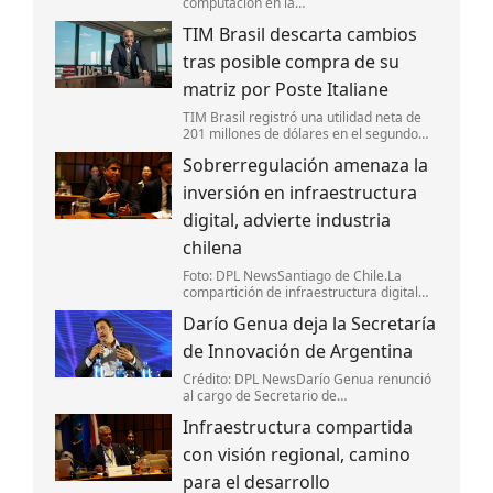
computación en la
Nube,ciberseguridad,software e
TIM Brasil descarta cambios
Inteligencia Artificial (IA),incluyendo a
Nvidia y Microsoft,anunciaron la creación
tras posible compra de su
de la Open Secure AI Alliance,una ini
matriz por Poste Italiane
TIM Brasil registró una utilidad neta de
201 millones de dólares en el segundo
trimestre y mantiene su apuesta por la
Sobrerregulación amenaza la
expansión de la banda ancha y el negocio
B2B.
inversión en infraestructura
digital, advierte industria
chilena
Foto: DPL NewsSantiago de Chile.La
compartición de infraestructura digital
debe basarse en acuerdos entre los
Darío Genua deja la Secretaría
actores del mercado y no en nuevas
obligaciones regulatorias,coincidieron
de Innovación de Argentina
representantes
Crédito: DPL NewsDarío Genua renunció
al cargo de Secretario de
Innovación,Ciencia y Tecnología de
Infraestructura compartida
Argentina. Lo confirmaron fuentes
oficiales a DPL News.
con visión regional, camino
para el desarrollo