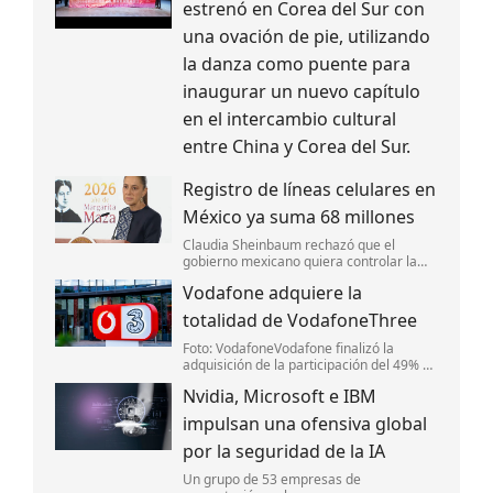
estrenó en Corea del Sur con
una ovación de pie, utilizando
la danza como puente para
inaugurar un nuevo capítulo
en el intercambio cultural
entre China y Corea del Sur.
Registro de líneas celulares en
México ya suma 68 millones
Claudia Sheinbaum rechazó que el
gobierno mexicano quiera controlar la
información de la ciudadanía mediante el
Vodafone adquiere la
registro de líneas móviles.
totalidad de VodafoneThree
Foto: VodafoneVodafone finalizó la
adquisición de la participación del 49% de
CK Hutchinson por 4,300 millones de
Nvidia, Microsoft e IBM
libras esterlinas (4,900 millones de
euros). La transacción se financió en su
impulsan una ofensiva global
to
por la seguridad de la IA
Un grupo de 53 empresas de