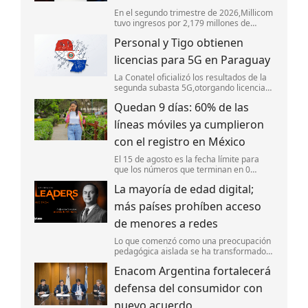
En el segundo trimestre de 2026,Millicom
tuvo ingresos por 2,179 millones de
dólares,impulsado por las adquisiciones
Personal y Tigo obtienen
de activos de Telefónica,el aumento de
clientes móviles y el sólido desempeño
licencias para 5G en Paraguay
La Conatel oficializó los resultados de la
segunda subasta 5G,otorgando licencias
de espectro a Personal y Tigo.
Quedan 9 días: 60% de las
líneas móviles ya cumplieron
con el registro en México
El 15 de agosto es la fecha límite para
que los números que terminan en 0
realicen su registro o sus líneas serán
La mayoría de edad digital;
suspendidas.
más países prohíben acceso
de menores a redes
Lo que comenzó como una preocupación
pedagógica aislada se ha transformado
en una tendencia regulatoria global. En la
Enacom Argentina fortalecerá
actualidad,gobiernos de diversas
regiones están regulando “la mayoría de
defensa del consumidor con
e
nuevo acuerdo