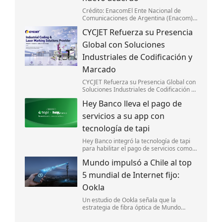
Crédito: EnacomEl Ente Nacional de
Comunicaciones de Argentina (Enacom)
firmó un acuerdo con la Subsecretaría de
CYCJET Refuerza su Presencia
Defensa del Consumidor y Lealtad
Comercial para optimizar la gestión de
Global con Soluciones
reclamos d
Industriales de Codificación y
Marcado
CYCJET Refuerza su Presencia Global con
Soluciones Industriales de Codificación y
Marcado
Hey Banco lleva el pago de
servicios a su app con
tecnología de tapi
Hey Banco integró la tecnología de tapi
para habilitar el pago de servicios como
luz y agua desde su aplicación móvil en
Mundo impulsó a Chile al top
México.
5 mundial de Internet fijo:
Ookla
Un estudio de Ookla señala que la
estrategia de fibra óptica de Mundo
impulsó la competencia y ayudó a