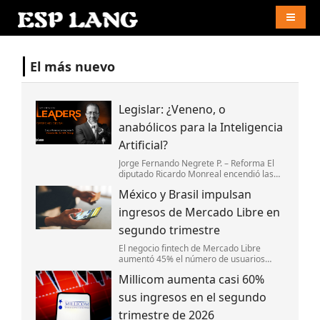
Naviga
El más nuevo
Legislar: ¿Veneno, o
anabólicos para la Inteligencia
Artificial?
Jorge Fernando Negrete P. – Reforma El
diputado Ricardo Monreal encendió las
alarmas en el Congreso y en la industria
México y Brasil impulsan
digital con el anuncio de su cruzada para
legislar la Inteligencia Artific
ingresos de Mercado Libre en
segundo trimestre
El negocio fintech de Mercado Libre
aumentó 45% el número de usuarios
activos mensuales en México y 38% en
Millicom aumenta casi 60%
Brasil.
sus ingresos en el segundo
trimestre de 2026