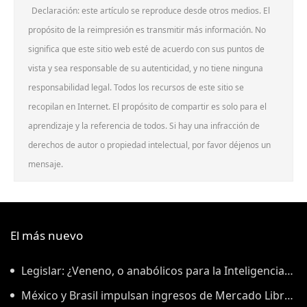
Declaración: este artículo se reproduce desde otros medios. El
propósito de la reimpresión es transmitir más información. No
significa que este sitio web esté de acuerdo con sus puntos de
vista y sea responsable de su autenticidad, y no tiene ninguna
responsabilidad legal. Todos los recursos de este sitio se
recopilan en Internet. El propósito de compartir es solo para el
aprendizaje y la referencia de todos. Si hay una infracción de
derechos de autor o propiedad intelectual, por favor déjenos un
mensaje.
El más nuevo
Legislar: ¿Veneno, o anabólicos para la Inteligencia
Artificial?
México y Brasil impulsan ingresos de Mercado Libre