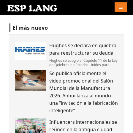
Naviga
El más nuevo
Hughes se declara en quiebra
para reestructurar su deuda
Hughes se acogió al Capítulo 11 de la Ley
de Quiebras en Estados Unidos para
reestructurar su deuda,fortalecer su
Se publica oficialmente el
estructura de capital y mantener la
continuidad de sus operaciones.
vídeo promocional del Salón
Mundial de la Manufactura
2026: Anhui lanza al mundo
una “invitación a la fabricación
inteligente”
Influencers internacionales se
reúnen en la antigua ciudad