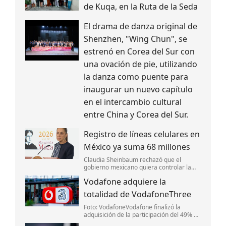
de Kuqa, en la Ruta de la Seda
El drama de danza original de
Shenzhen, "Wing Chun", se
estrenó en Corea del Sur con
una ovación de pie, utilizando
la danza como puente para
inaugurar un nuevo capítulo
en el intercambio cultural
entre China y Corea del Sur.
Registro de líneas celulares en
México ya suma 68 millones
Claudia Sheinbaum rechazó que el
gobierno mexicano quiera controlar la
información de la ciudadanía mediante el
Vodafone adquiere la
registro de líneas móviles.
totalidad de VodafoneThree
Foto: VodafoneVodafone finalizó la
adquisición de la participación del 49% de
CK Hutchinson por 4,300 millones de