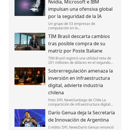
Nvidia, Microsoft e IBM
libras esterlinas (4,900 millones de
euros). La transacción se financió en su
impulsan una ofensiva global
to
por la seguridad de la IA
Un grupo de 53 empresas de
computación en la
Nube,ciberseguridad,software e
TIM Brasil descarta cambios
Inteligencia Artificial (IA),incluyendo a
Nvidia y Microsoft,anunciaron la creación
tras posible compra de su
de la Open Secure AI Alliance,una ini
matriz por Poste Italiane
TIM Brasil registró una utilidad neta de
201 millones de dólares en el segundo
trimestre y mantiene su apuesta por la
Sobrerregulación amenaza la
expansión de la banda ancha y el negocio
B2B.
inversión en infraestructura
digital, advierte industria
chilena
Foto: DPL NewsSantiago de Chile.La
compartición de infraestructura digital
debe basarse en acuerdos entre los
Darío Genua deja la Secretaría
actores del mercado y no en nuevas
obligaciones regulatorias,coincidieron
de Innovación de Argentina
representantes
Crédito: DPL NewsDarío Genua renunció