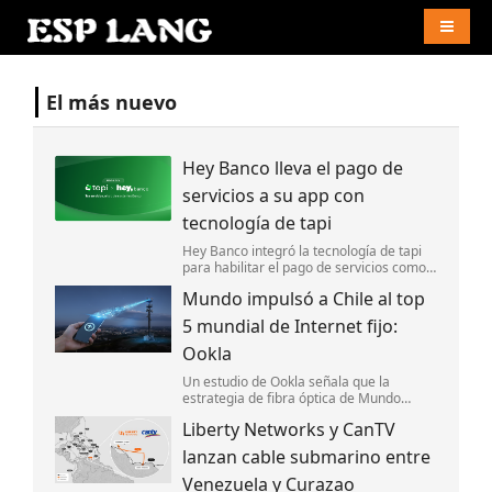
Naviga
El más nuevo
Hey Banco lleva el pago de
servicios a su app con
tecnología de tapi
Hey Banco integró la tecnología de tapi
para habilitar el pago de servicios como
luz y agua desde su aplicación móvil en
Mundo impulsó a Chile al top
México.
5 mundial de Internet fijo:
Ookla
Un estudio de Ookla señala que la
estrategia de fibra óptica de Mundo
impulsó la competencia y ayudó a
Liberty Networks y CanTV
posicionar a Chile entre los cinco países
con el Internet fijo más rápido del mundo.
lanzan cable submarino entre
Venezuela y Curazao