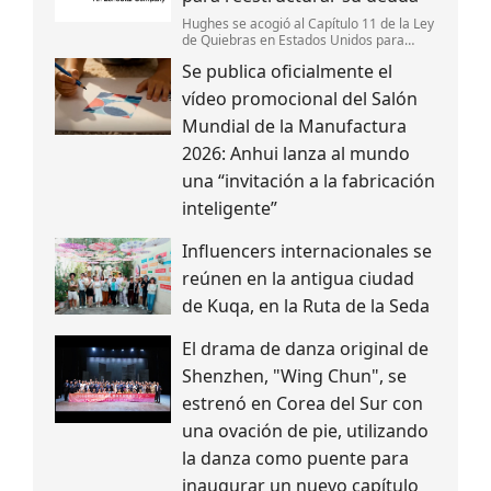
Hughes se acogió al Capítulo 11 de la Ley
de Quiebras en Estados Unidos para
reestructurar su deuda,fortalecer su
Se publica oficialmente el
estructura de capital y mantener la
continuidad de sus operaciones.
vídeo promocional del Salón
Mundial de la Manufactura
2026: Anhui lanza al mundo
una “invitación a la fabricación
inteligente”
Influencers internacionales se
reúnen en la antigua ciudad
de Kuqa, en la Ruta de la Seda
El drama de danza original de
Shenzhen, "Wing Chun", se
estrenó en Corea del Sur con
una ovación de pie, utilizando
la danza como puente para
inaugurar un nuevo capítulo