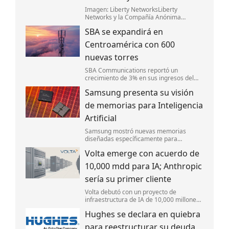
Imagen: Liberty NetworksLiberty
Networks y la Compañía Anónima
Nacional Teléfonos de Venezuela (CanTV)
SBA se expandirá en
lanzaron Fénix,un nuevo sistema de cable
submarino de fibra óptica que conectará
Centroamérica con 600
Camurí,
nuevas torres
SBA Communications reportó un
crecimiento de 3% en sus ingresos del
segundo trimestre y mejoró sus
Samsung presenta su visión
perspectivas financieras para el año.
de memorias para Inteligencia
Artificial
Samsung mostró nuevas memorias
diseñadas específicamente para
IA,enfocándose en mejorar la velocidad y
Volta emerge con acuerdo de
la eficiencia energética.
10,000 mdd para IA; Anthropic
sería su primer cliente
Volta debutó con un proyecto de
infraestructura de IA de 10,000 millones
de dólares en Europa,respaldado por
Hughes se declara en quiebra
Nvidia. Anthropic sería su primer cliente
para capacidad de cómputo.
para reestructurar su deuda