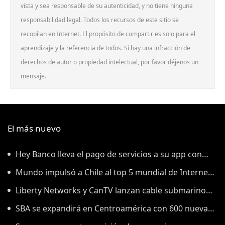
vista y sea responsable de su autenticidad, y no tiene ninguna
responsabilidad legal. Todos los recursos de este sitio se
recopilan en Internet. El propósito de compartir es solo para el
aprendizaje y la referencia de todos. Si hay una infracción de
derechos de autor o propiedad intelectual, por favor déjenos un
mensaje.
El más nuevo
Hey Banco lleva el pago de servicios a su app con
tecnología de tapi
Mundo impulsó a Chile al top 5 mundial de Internet
fijo: Ookla
Liberty Networks y CanTV lanzan cable submarino
entre Venezuela y Curazao
SBA se expandirá en Centroamérica con 600 nuevas