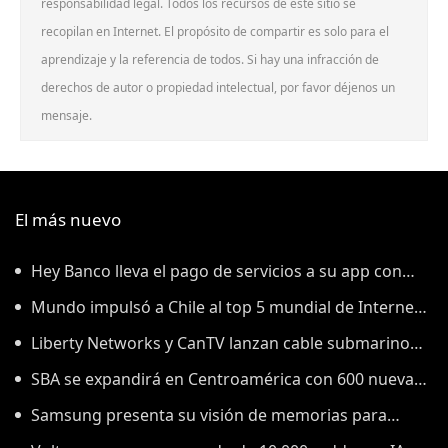
responsabilidad legal. Todos los recursos de este sitio se
recopilan en Internet. El propósito de compartir es solo para el
aprendizaje y la referencia de todos. Si hay una infracción de
derechos de autor o propiedad intelectual, por favor déjenos un
mensaje.
El más nuevo
Hey Banco lleva el pago de servicios a su app con
tecnología de tapi
Mundo impulsó a Chile al top 5 mundial de Internet
fijo: Ookla
Liberty Networks y CanTV lanzan cable submarino
entre Venezuela y Curazao
SBA se expandirá en Centroamérica con 600 nuevas
torres
Samsung presenta su visión de memorias para