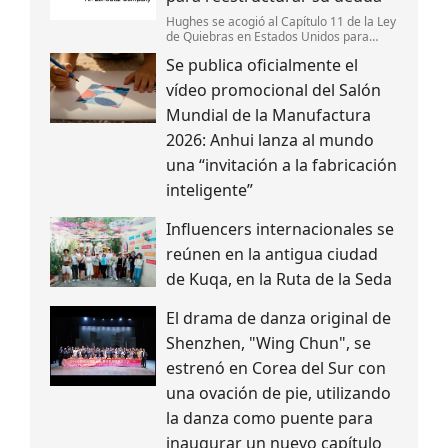
Hughes se acogió al Capítulo 11 de la Ley
de Quiebras en Estados Unidos para
reestructurar su deuda,fortalecer su
Se publica oficialmente el
estructura de capital y mantener la
continuidad de sus operaciones.
vídeo promocional del Salón
Mundial de la Manufactura
2026: Anhui lanza al mundo
una “invitación a la fabricación
inteligente”
Influencers internacionales se
reúnen en la antigua ciudad
de Kuqa, en la Ruta de la Seda
El drama de danza original de
Shenzhen, "Wing Chun", se
estrenó en Corea del Sur con
una ovación de pie, utilizando
la danza como puente para
inaugurar un nuevo capítulo