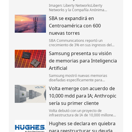
Imagen: Liberty NetworksLiberty
Networks y la Compañía Anónima
Nacional Teléfonos de Venezuela (CanTV)
SBA se expandirá en
lanzaron Fénix,un nuevo sistema de cable
submarino de fibra óptica que conectará
Centroamérica con 600
Camurí,
nuevas torres
SBA Communications reportó un
crecimiento de 3% en sus ingresos del
segundo trimestre y mejoró sus
Samsung presenta su visión
perspectivas financieras para el año.
de memorias para Inteligencia
Artificial
Samsung mostró nuevas memorias
diseñadas específicamente para
IA,enfocándose en mejorar la velocidad y
Volta emerge con acuerdo de
la eficiencia energética.
10,000 mdd para IA; Anthropic
sería su primer cliente
Volta debutó con un proyecto de
infraestructura de IA de 10,000 millones
de dólares en Europa,respaldado por
Hughes se declara en quiebra
Nvidia. Anthropic sería su primer cliente
para capacidad de cómputo.
para reestructurar su deuda