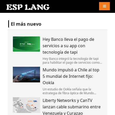
Naviga
El más nuevo
Hey Banco lleva el pago de
servicios a su app con
tecnología de tapi
Hey Banco integró la tecnología de tapi
para habilitar el pago de servicios como
luz y agua desde su aplicación móvil en
Mundo impulsó a Chile al top
México.
5 mundial de Internet fijo:
Ookla
Un estudio de Ookla señala que la
estrategia de fibra óptica de Mundo
impulsó la competencia y ayudó a
Liberty Networks y CanTV
posicionar a Chile entre los cinco países
con el Internet fijo más rápido del mundo.
lanzan cable submarino entre
Venezuela y Curazao