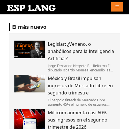
Naviga
El más nuevo
Legislar: ¿Veneno, o
anabólicos para la Inteligencia
Artificial?
Jorge Fernando Negrete P. – Reforma El
diputado Ricardo Monreal encendió las
alarmas en el Congreso y en la industria
México y Brasil impulsan
digital con el anuncio de su cruzada para
legislar la Inteligencia Artific
ingresos de Mercado Libre en
segundo trimestre
El negocio fintech de Mercado Libre
aumentó 45% el número de usuarios
activos mensuales en México y 38% en
Millicom aumenta casi 60%
Brasil.
sus ingresos en el segundo
trimestre de 2026