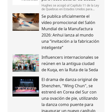
Hughes se acogió al Capítulo 11 de la Ley
de Quiebras en Estados Unidos para
reestructurar su deuda,fortalecer su
Se publica oficialmente el
estructura de capital y mantener la
continuidad de sus operaciones.
vídeo promocional del Salón
Mundial de la Manufactura
2026: Anhui lanza al mundo
una “invitación a la fabricación
inteligente”
Influencers internacionales se
reúnen en la antigua ciudad
de Kuqa, en la Ruta de la Seda
El drama de danza original de
Shenzhen, "Wing Chun", se
estrenó en Corea del Sur con
una ovación de pie, utilizando
la danza como puente para
inaugurar un nuevo capítulo