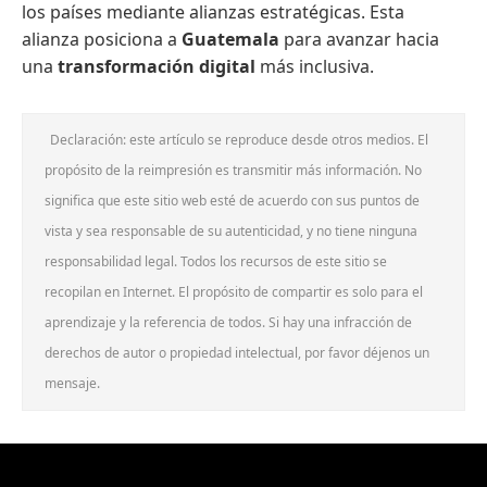
los países mediante alianzas estratégicas. Esta
alianza posiciona a
Guatemala
para avanzar hacia
una
transformación digital
más inclusiva.
Declaración: este artículo se reproduce desde otros medios. El
propósito de la reimpresión es transmitir más información. No
significa que este sitio web esté de acuerdo con sus puntos de
vista y sea responsable de su autenticidad, y no tiene ninguna
responsabilidad legal. Todos los recursos de este sitio se
recopilan en Internet. El propósito de compartir es solo para el
aprendizaje y la referencia de todos. Si hay una infracción de
derechos de autor o propiedad intelectual, por favor déjenos un
mensaje.