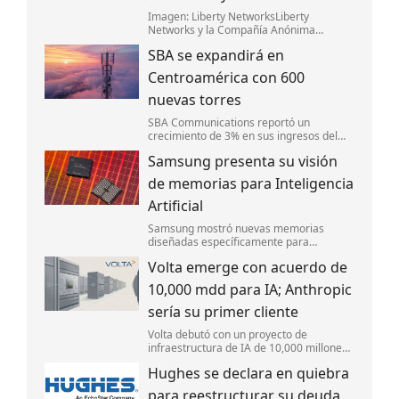
Imagen: Liberty NetworksLiberty
Networks y la Compañía Anónima
Nacional Teléfonos de Venezuela (CanTV)
SBA se expandirá en
lanzaron Fénix,un nuevo sistema de cable
submarino de fibra óptica que conectará
Centroamérica con 600
Camurí,
nuevas torres
SBA Communications reportó un
crecimiento de 3% en sus ingresos del
segundo trimestre y mejoró sus
Samsung presenta su visión
perspectivas financieras para el año.
de memorias para Inteligencia
Artificial
Samsung mostró nuevas memorias
diseñadas específicamente para
IA,enfocándose en mejorar la velocidad y
Volta emerge con acuerdo de
la eficiencia energética.
10,000 mdd para IA; Anthropic
sería su primer cliente
Volta debutó con un proyecto de
infraestructura de IA de 10,000 millones
de dólares en Europa,respaldado por
Hughes se declara en quiebra
Nvidia. Anthropic sería su primer cliente
para capacidad de cómputo.
para reestructurar su deuda