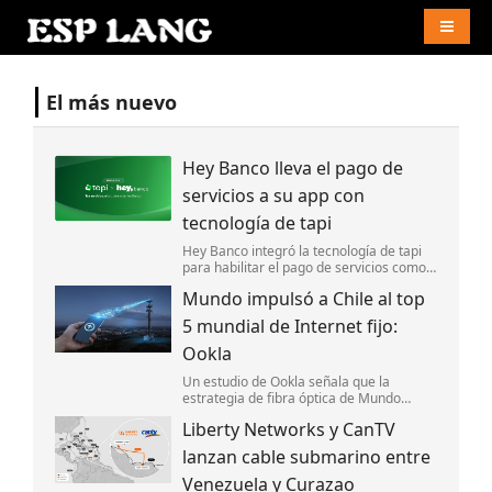
Naviga
El más nuevo
Hey Banco lleva el pago de
servicios a su app con
tecnología de tapi
Hey Banco integró la tecnología de tapi
para habilitar el pago de servicios como
luz y agua desde su aplicación móvil en
Mundo impulsó a Chile al top
México.
5 mundial de Internet fijo:
Ookla
Un estudio de Ookla señala que la
estrategia de fibra óptica de Mundo
impulsó la competencia y ayudó a
Liberty Networks y CanTV
posicionar a Chile entre los cinco países
con el Internet fijo más rápido del mundo.
lanzan cable submarino entre
Venezuela y Curazao