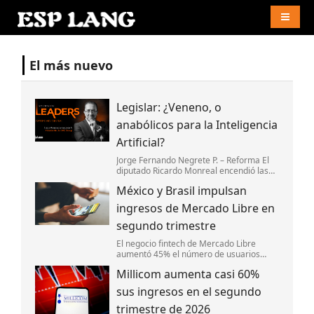
Naviga
El más nuevo
Legislar: ¿Veneno, o
anabólicos para la Inteligencia
Artificial?
Jorge Fernando Negrete P. – Reforma El
diputado Ricardo Monreal encendió las
alarmas en el Congreso y en la industria
México y Brasil impulsan
digital con el anuncio de su cruzada para
legislar la Inteligencia Artific
ingresos de Mercado Libre en
segundo trimestre
El negocio fintech de Mercado Libre
aumentó 45% el número de usuarios
activos mensuales en México y 38% en
Millicom aumenta casi 60%
Brasil.
sus ingresos en el segundo
trimestre de 2026