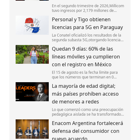
En el segundo trimestre de 2026,Millicom
tuvo ingresos por 2,179 millones de
dólares,impulsado por las adquisiciones
Personal y Tigo obtienen
de activos de Telefónica,el aumento de
clientes móviles y el sólido desempeño
licencias para 5G en Paraguay
La Conatel oficializó los resultados de la
segunda subasta 5G,otorgando licencias
de espectro a Personal y Tigo.
Quedan 9 días: 60% de las
líneas móviles ya cumplieron
con el registro en México
El 15 de agosto es la fecha límite para
que los números que terminan en 0
realicen su registro o sus líneas serán
La mayoría de edad digital;
suspendidas.
más países prohíben acceso
de menores a redes
Lo que comenzó como una preocupación
pedagógica aislada se ha transformado
en una tendencia regulatoria global. En la
Enacom Argentina fortalecerá
actualidad,gobiernos de diversas
regiones están regulando “la mayoría de
defensa del consumidor con
e
nuevo acuerdo