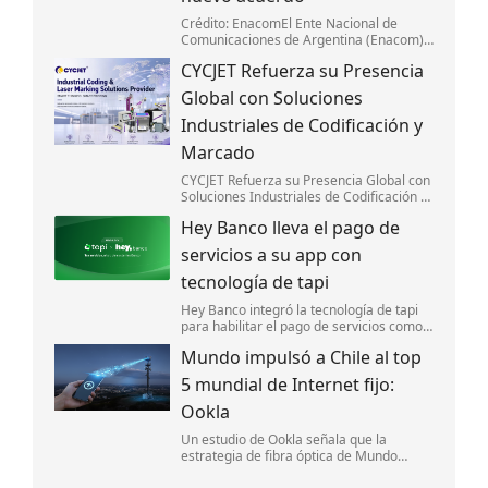
Crédito: EnacomEl Ente Nacional de
Comunicaciones de Argentina (Enacom)
firmó un acuerdo con la Subsecretaría de
CYCJET Refuerza su Presencia
Defensa del Consumidor y Lealtad
Comercial para optimizar la gestión de
Global con Soluciones
reclamos d
Industriales de Codificación y
Marcado
CYCJET Refuerza su Presencia Global con
Soluciones Industriales de Codificación y
Marcado
Hey Banco lleva el pago de
servicios a su app con
tecnología de tapi
Hey Banco integró la tecnología de tapi
para habilitar el pago de servicios como
luz y agua desde su aplicación móvil en
Mundo impulsó a Chile al top
México.
5 mundial de Internet fijo:
Ookla
Un estudio de Ookla señala que la
estrategia de fibra óptica de Mundo
impulsó la competencia y ayudó a