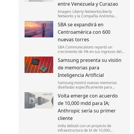
entre Venezuela y Curazao
Imagen: Liberty NetworksLiberty
Networks y la Compañía Anónima
Nacional Teléfonos de Venezuela
SBA se expandirá en
(CanTV) lanzaron Fénix,un nuevo
sistema de cable submarino de fibra
Centroamérica con 600
óptica que conectará Camurí,
nuevas torres
SBA Communications reportó un
crecimiento de 3% en sus ingresos del
segundo trimestre y mejoró sus
Samsung presenta su visión
perspectivas financieras para el año.
de memorias para
Inteligencia Artificial
Samsung mostró nuevas memorias
diseñadas específicamente para
IA,enfocándose en mejorar la velocidad
Volta emerge con acuerdo
y la eficiencia energética.
de 10,000 mdd para IA;
Anthropic sería su primer
cliente
Volta debutó con un proyecto de
infraestructura de IA de 10,000