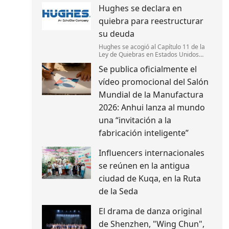
millones de dólares en
Hughes se declara en
Europa,respaldado por Nvidia.
Anthropic sería su primer cliente para
quiebra para reestructurar
capacidad de cómputo.
su deuda
Hughes se acogió al Capítulo 11 de la
Ley de Quiebras en Estados Unidos
para reestructurar su deuda,fortalecer
Se publica oficialmente el
su estructura de capital y mantener la
continuidad de sus operaciones.
vídeo promocional del Salón
Mundial de la Manufactura
2026: Anhui lanza al mundo
una “invitación a la
fabricación inteligente”
Influencers internacionales
se reúnen en la antigua
ciudad de Kuqa, en la Ruta
de la Seda
El drama de danza original
de Shenzhen, "Wing Chun",