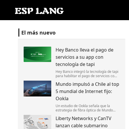
El más nuevo
Hey Banco lleva el pago de
servicios a su app con
tecnología de tapi
Hey Banco integró la tecnología de tapi
para habilitar el pago de servicios como
luz y agua desde su aplicación móvil en
Mundo impulsó a Chile al top
México.
5 mundial de Internet fijo:
Ookla
Un estudio de Ookla señala que la
estrategia de fibra óptica de Mundo
impulsó la competencia y ayudó a
Liberty Networks y CanTV
posicionar a Chile entre los cinco países
con el Internet fijo más rápido del
lanzan cable submarino
mundo.