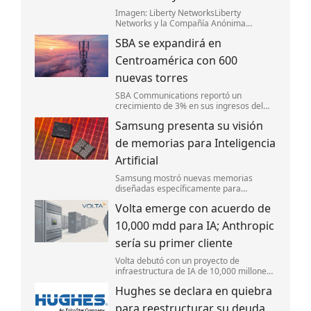
Imagen: Liberty NetworksLiberty
Networks y la Compañía Anónima
Nacional Teléfonos de Venezuela (CanTV)
SBA se expandirá en
lanzaron Fénix,un nuevo sistema de cable
submarino de fibra óptica que conectará
Centroamérica con 600
Camurí,
nuevas torres
SBA Communications reportó un
crecimiento de 3% en sus ingresos del
segundo trimestre y mejoró sus
Samsung presenta su visión
perspectivas financieras para el año.
de memorias para Inteligencia
Artificial
Samsung mostró nuevas memorias
diseñadas específicamente para
IA,enfocándose en mejorar la velocidad y
Volta emerge con acuerdo de
la eficiencia energética.
10,000 mdd para IA; Anthropic
sería su primer cliente
Volta debutó con un proyecto de
infraestructura de IA de 10,000 millones
de dólares en Europa,respaldado por
Hughes se declara en quiebra
Nvidia. Anthropic sería su primer cliente
para capacidad de cómputo.
para reestructurar su deuda