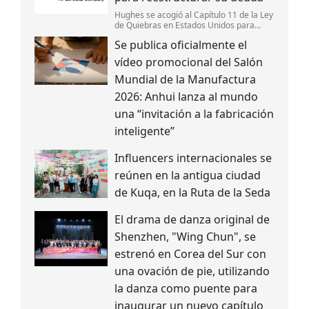
Hughes se acogió al Capítulo 11 de la Ley
de Quiebras en Estados Unidos para
reestructurar su deuda,fortalecer su
Se publica oficialmente el
estructura de capital y mantener la
continuidad de sus operaciones.
vídeo promocional del Salón
Mundial de la Manufactura
2026: Anhui lanza al mundo
una “invitación a la fabricación
inteligente”
Influencers internacionales se
reúnen en la antigua ciudad
de Kuqa, en la Ruta de la Seda
El drama de danza original de
Shenzhen, "Wing Chun", se
estrenó en Corea del Sur con
una ovación de pie, utilizando
la danza como puente para
inaugurar un nuevo capítulo