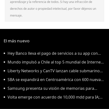
aprendizaje y la referencia de todos. Si hay una infracción de
derechos de autor o propiedad intelectual, por favor déjenos un
mensaje.
El más nuevo
Hey Banco lleva el pago de servicios a su app con
tecnología de tapi
Mundo impulsó a Chile al top 5 mundial de Internet
fijo: Ookla
Liberty Networks y CanTV lanzan cable submarino
entre Venezuela y Curazao
SBA se expandirá en Centroamérica con 600 nuevas
torres
Samsung presenta su visión de memorias para
Inteligencia Artificial
Volta emerge con acuerdo de 10,000 mdd para IA;
Anthropic sería su primer cliente