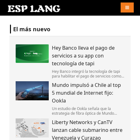
Naviga
El más nuevo
Hey Banco lleva el pago de
servicios a su app con
tecnología de tapi
Hey Banco integró la tecnología de tapi
para habilitar el pago de servicios como
luz y agua desde su aplicación móvil en
Mundo impulsó a Chile al top
México.
5 mundial de Internet fijo:
Ookla
Un estudio de Ookla señala que la
estrategia de fibra óptica de Mundo
impulsó la competencia y ayudó a
Liberty Networks y CanTV
posicionar a Chile entre los cinco países
con el Internet fijo más rápido del mundo.
lanzan cable submarino entre
Venezuela y Curazao